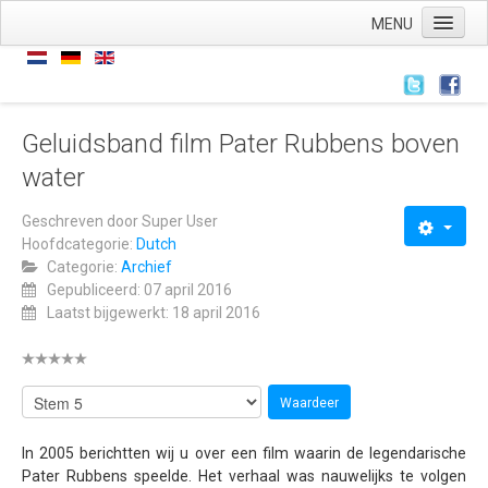
MENU
Home
Nieuws
Nieuws
Geluidsband film Pater Rubbens boven
water
Archief
Links
Geschreven door
Super User
Hoofdcategorie:
Dutch
Wie zijn we
Categorie:
Archief
De stichting
Gepubliceerd: 07 april 2016
Laatst bijgewerkt: 18 april 2016
ANBI
AVG
Wat hebben we
Wat doen we
In 2005 berichtten wij u over een film waarin de legendarische
Pater Rubbens speelde. Het verhaal was nauwelijks te volgen
Voorstellingen