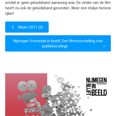
omdat er geen geluidsband aanwezig was. De vinder van de film
Samenwerking
heeft nu ook de geluidsband gevonden. Weer een stukje historie
rijker!
Beeldschriften
Wat zoeken we
Maart 2011 (2)
Donateurs
Nijmegen frontstad in beeld. Een filmvoorstelling met
Vrijwilligers
publiekscollege
Beeldmateriaal
Contact
Contactinformatie
Inschrijfformulier