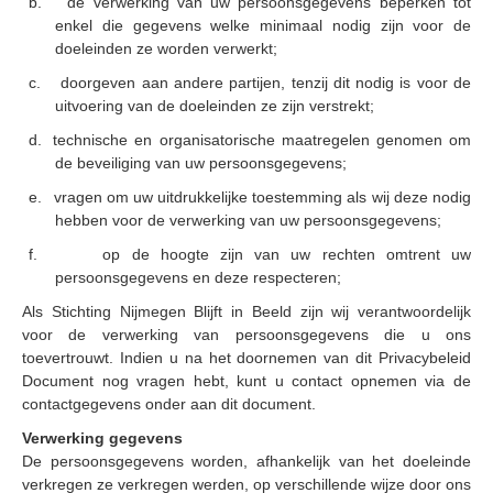
b.
de verwerking van uw persoonsgegevens beperken tot
enkel die gegevens welke minimaal nodig zijn voor de
Samenwerking
doeleinden ze worden verwerkt;
Beeldschriften
c.
doorgeven aan andere partijen, tenzij dit nodig is voor de
Wat zoeken we
uitvoering van de doeleinden ze zijn verstrekt;
d.
technische en organisatorische maatregelen genomen om
Donateurs
de beveiliging van uw persoonsgegevens;
Vrijwilligers
e.
vragen om uw uitdrukkelijke toestemming als wij deze nodig
hebben voor de verwerking van uw persoonsgegevens;
Beeldmateriaal
f.
op de hoogte zijn van uw rechten omtrent uw
Contact
persoonsgegevens en deze respecteren;
Contactinformatie
Als Stichting Nijmegen Blijft in Beeld zijn wij verantwoordelijk
voor de verwerking van persoonsgegevens die u ons
Inschrijfformulier
toevertrouwt.
Indien u na het doornemen van dit Privacybeleid
Document nog vragen hebt, kunt u contact opnemen via de
contactgegevens onder aan dit document.
Verwerking gegevens
De persoonsgegevens worden, afhankelijk van het doeleinde
verkregen ze verkregen werden, op verschillende wijze door ons