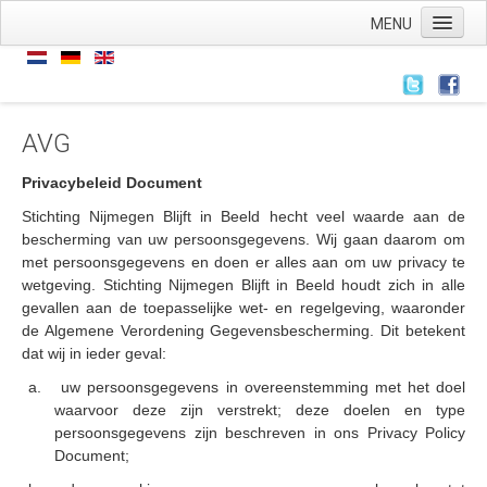
MENU
Home
Nieuws
Nieuws
AVG
Archief
Privacybeleid Document
Links
Stichting Nijmegen Blijft in Beeld hecht veel waarde aan de
bescherming van uw persoonsgegevens.
Wij gaan daarom om
Wie zijn we
met persoonsgegevens en doen er alles aan om uw privacy te
wetgeving.
Stichting Nijmegen Blijft in Beeld houdt zich in alle
De stichting
gevallen aan de toepasselijke wet- en regelgeving, waaronder
ANBI
de Algemene Verordening Gegevensbescherming.
Dit betekent
dat wij in ieder geval:
AVG
a.
uw persoonsgegevens in overeenstemming met het doel
Wat hebben we
waarvoor deze zijn verstrekt;
deze doelen en type
persoonsgegevens zijn beschreven in ons Privacy Policy
Wat doen we
Document;
Voorstellingen